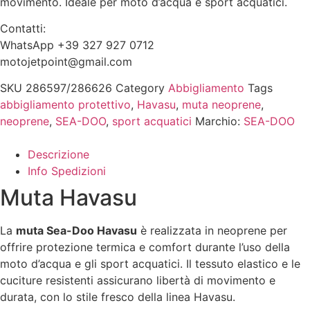
movimento. Ideale per moto d’acqua e sport acquatici.
Contatti:
WhatsApp +39 327 927 0712
motojetpoint@gmail.com
SKU
286597/286626
Category
Abbigliamento
Tags
abbigliamento protettivo
,
Havasu
,
muta neoprene
,
neoprene
,
SEA-DOO
,
sport acquatici
Marchio:
SEA-DOO
Descrizione
Info Spedizioni
Muta Havasu
La
muta Sea-Doo Havasu
è realizzata in neoprene per
offrire protezione termica e comfort durante l’uso della
moto d’acqua e gli sport acquatici. Il tessuto elastico e le
cuciture resistenti assicurano libertà di movimento e
durata, con lo stile fresco della linea Havasu.