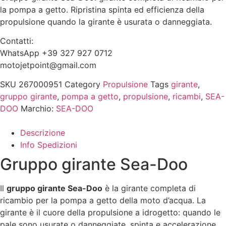
la pompa a getto. Ripristina spinta ed efficienza della
propulsione quando la girante è usurata o danneggiata.
Contatti:
WhatsApp +39 327 927 0712
motojetpoint@gmail.com
SKU
267000951
Category
Propulsione
Tags
girante
,
gruppo girante
,
pompa a getto
,
propulsione
,
ricambi
,
SEA-
DOO
Marchio:
SEA-DOO
Descrizione
Info Spedizioni
Gruppo girante Sea-Doo
Il
gruppo girante Sea-Doo
è la girante completa di
ricambio per la pompa a getto della moto d’acqua. La
girante è il cuore della propulsione a idrogetto: quando le
pale sono usurate o danneggiate, spinta e accelerazione