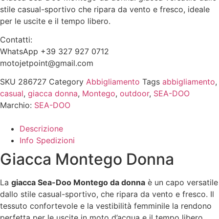
stile casual-sportivo che ripara da vento e fresco, ideale
per le uscite e il tempo libero.
Contatti:
WhatsApp +39 327 927 0712
motojetpoint@gmail.com
SKU
286727
Category
Abbigliamento
Tags
abbigliamento
,
casual
,
giacca donna
,
Montego
,
outdoor
,
SEA-DOO
Marchio:
SEA-DOO
Descrizione
Info Spedizioni
Giacca Montego Donna
La
giacca Sea-Doo Montego da donna
è un capo versatile
dallo stile casual-sportivo, che ripara da vento e fresco. Il
tessuto confortevole e la vestibilità femminile la rendono
perfetta per le uscite in moto d’acqua e il tempo libero.